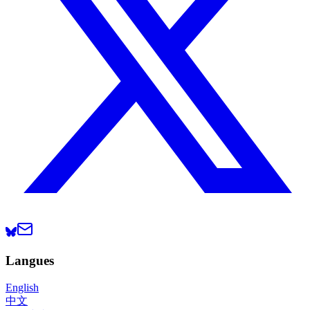
Langues
English
中文