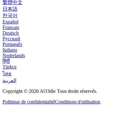
繁體中文
日本語
한국어
Español
Français
Deutsch
Русский
Português
Italiano
Nederlands
हिंदी
Türkçe
ไทย
العربية
Copyright © 2026 AO3dle Tous droits réservés.
Politique de confidentialité
Conditions d'utilisation