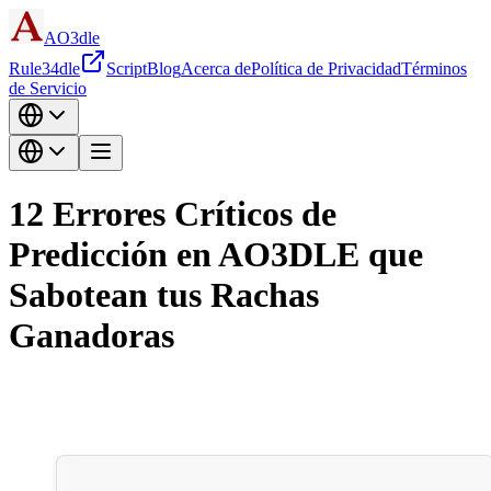
AO3dle
Rule34dle
Script
Blog
Acerca de
Política de Privacidad
Términos
de Servicio
12 Errores Críticos de
Predicción en AO3DLE que
Sabotean tus Rachas
Ganadoras